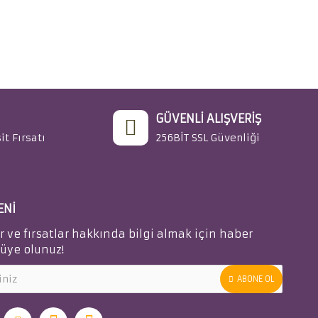
GÜVENLI ALIŞVERIŞ
it Fırsatı
256BİT SSL Güvenliği
ENI
ve fırsatlar hakkında bilgi almak için haber
üye olunuz!
ABONE OL