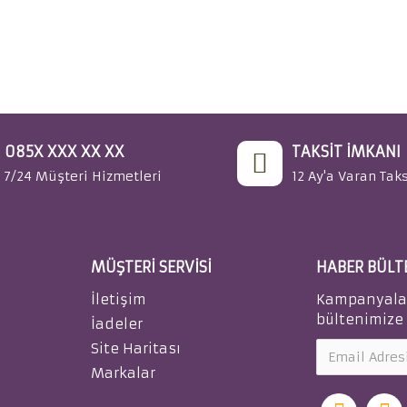
085X XXX XX XX
TAKSIT İMKANI
7/24 Müşteri Hizmetleri
12 Ay'a Varan Taks
MÜŞTERI SERVISI
HABER BÜLT
İletişim
Kampanyalar 
bültenimize 
İadeler
Site Haritası
Markalar